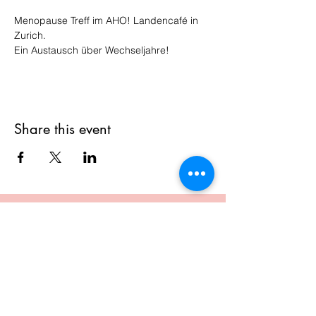
Menopause Treff im AHO! Landencafé in 
Zurich.
Ein Austausch über Wechseljahre!
Share this event
London/Zürich
Email:
claudia.brett@menopauseandmore.com
Phone:
+44 7769 693998