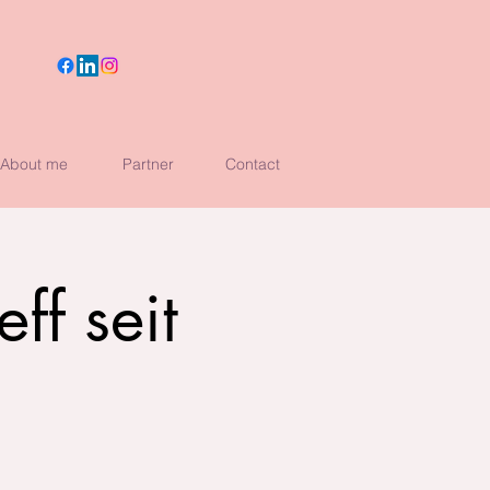
About me
Partner
Contact
ff seit