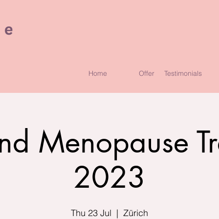
Home
Offer
Testimonials
und Menopause Tre
2023
Thu 23 Jul
  |  
Zürich