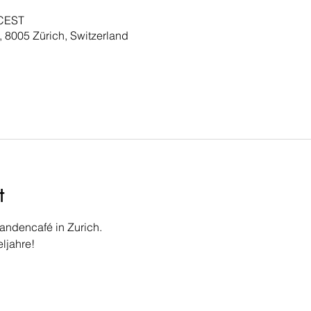
 CEST
, 8005 Zürich, Switzerland
t
andencafé in Zurich.
ljahre!